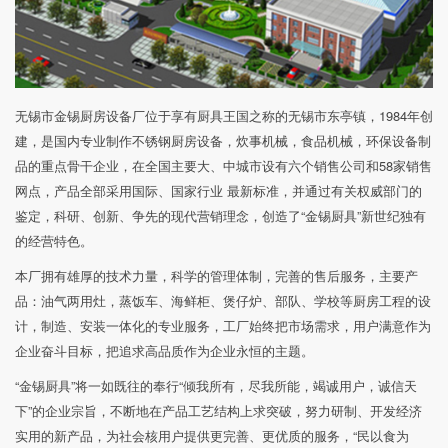
无锡市金锡厨房设备厂位于享有厨具王国之称的无锡市东亭镇，1984年创
建，是国内专业制作不锈钢厨房设备，炊事机械，食品机械，环保设备制
品的重点骨干企业，在全国主要大、中城市设有六个销售公司和58家销售
网点，产品全部采用国际、国家行业 最新标准，并通过有关权威部门的
鉴定，科研、创新、争先的现代营销理念，创造了“金锡厨具”新世纪独有
的经营特色。
本厂拥有雄厚的技术力量，科学的管理体制，完善的售后服务，主要产
品：油气两用灶，蒸饭车、海鲜柜、煲仔炉、部队、学校等厨房工程的设
计，制造、安装一体化的专业服务，工厂始终把市场需求，用户满意作为
企业奋斗目标，把追求高品质作为企业永恒的主题。
“金锡厨具”将一如既往的奉行“倾我所有，尽我所能，竭诚用户，诚信天
下”的企业宗旨，不断地在产品工艺结构上求突破，努力研制、开发经济
实用的新产品，为社会核用户提供更完善、更优质的服务，“民以食为