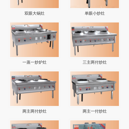
双眼大锅灶
单眼小炒灶
一蒸一炒炉灶
三主两付炒灶
两主两付炒灶
两主一付炒灶