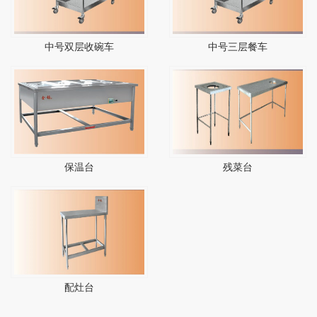
中号双层收碗车
中号三层餐车
保温台
残菜台
配灶台